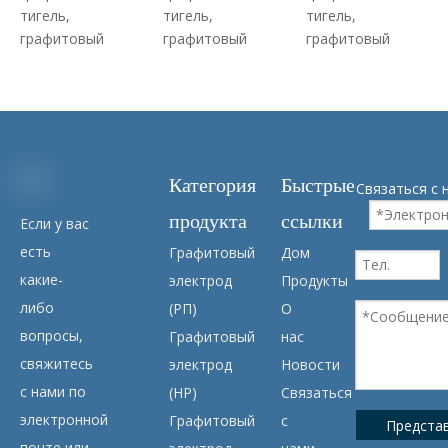
тигель,
тигель,
тигель,
графитовый
графитовый
графитовый
ротор,
ротор,
ротор,
+86-177
графитовая
графитовая
графитовая
пластина, графит
пластина, графит
пластина, графит
Читать далее
Читать далее
Читать далее
Категория
Быстрые
Связаться с 
продукта
ссылки
Если у вас
есть
Графитовый
Дом
какие-
электрод
Продукты
либо
(РП)
О
Sito Carbon — известное предприятие, основанное в 2013 году, специализирующееся на производстве различных графитовых изделий и огнеупоров.
вопросы,
Графитовый
нас
2023-09-13
свяжитесь
электрод
Новости
Sito Carbon -
с нами по
(HP)
Связаться
известное
электронной
Графитовый
с
предприятие,
Предста
основанное в
почте или