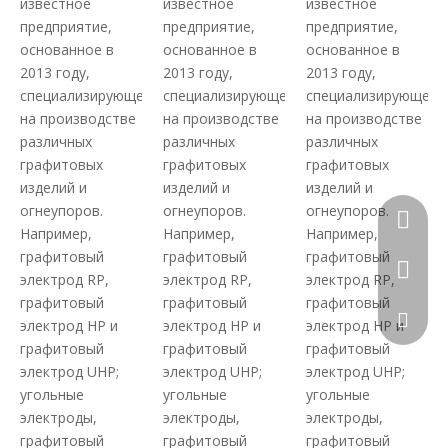
известное
известное
известное
предприятие,
предприятие,
предприятие,
основанное в
основанное в
основанное в
2013 году,
2013 году,
2013 году,
специализирующееся
специализирующееся
специализирующеес
на производстве
на производстве
на производстве
различных
различных
различных
графитовых
графитовых
графитовых
изделий и
изделий и
изделий и
огнеупоров.
огнеупоров.
огнеупоров.
+86-177
Например,
Например,
Например,
графитовый
графитовый
графитовый
электрод RP,
электрод RP,
электрод RP,
графитовый
графитовый
графитовый
elaine@
электрод HP и
электрод HP и
электрод HP и
графитовый
графитовый
графитовый
электрод UHP;
электрод UHP;
электрод UHP;
угольные
угольные
угольные
электроды,
электроды,
электроды,
графитовый
графитовый
графитовый